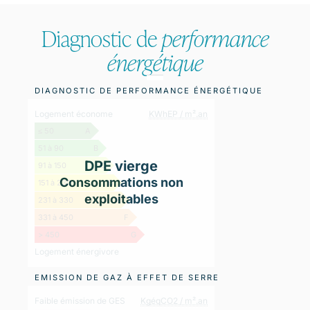
Diagnostic de
performance
énergétique
DIAGNOSTIC DE PERFORMANCE ÉNERGÉTIQUE
Logement économe
KWhEP / m².an
≤ 50
A
51 à 90
B
DPE vierge
91 à 150
C
Consommations non
151 à 230
D
exploitables
231 à 330
E
331 à 450
F
> 450
G
Logement énergivore
EMISSION DE GAZ À EFFET DE SERRE
Faible émission de GES
KgéqCO2 / m².an