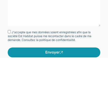
J'accepte que mes données soient enregistrées afin que la
société Est Habitat puisse me recontacter dans le cadre de ma
demande. Consultez la
politique de confidentialité.
Envoyer
EN VENTE
Voir tous les biens
Ces biens
peuvent
vous