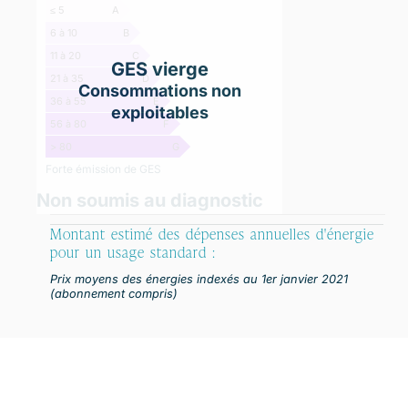
≤ 5
A
6 à 10
B
11 à 20
C
GES vierge
21 à 35
D
Consommations non
36 à 55
E
exploitables
56 à 80
F
> 80
G
Forte émission de GES
Non soumis au diagnostic
Montant estimé des dépenses annuelles d'énergie
pour un usage standard :
Prix moyens des énergies indexés au 1er janvier 2021
(abonnement compris)