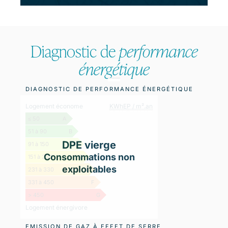
Diagnostic de
performance
énergétique
DIAGNOSTIC DE PERFORMANCE ÉNERGÉTIQUE
Logement économe
KWhEP / m².an
≤ 50
A
51 à 90
B
DPE vierge
91 à 150
C
Consommations non
151 à 230
D
exploitables
231 à 330
E
331 à 450
F
> 450
G
Logement énergivore
EMISSION DE GAZ À EFFET DE SERRE