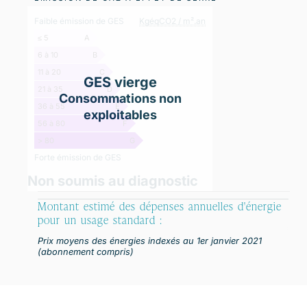
Faible émission de GES
KgéqCO2 / m².an
≤ 5
A
6 à 10
B
11 à 20
C
GES vierge
21 à 35
D
Consommations non
36 à 55
E
exploitables
56 à 80
F
> 80
G
Forte émission de GES
Non soumis au diagnostic
Montant estimé des dépenses annuelles d'énergie
pour un usage standard :
Prix moyens des énergies indexés au 1er janvier 2021
(abonnement compris)