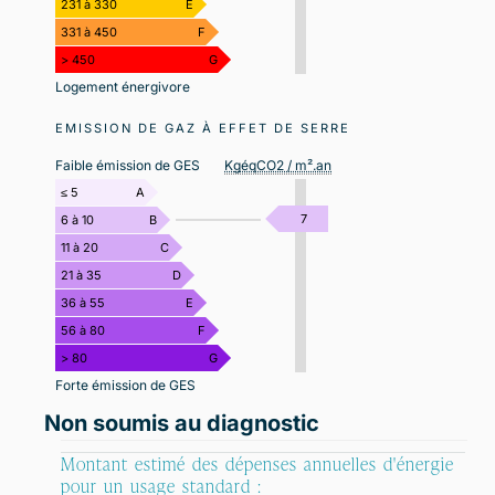
231 à 330
E
331 à 450
F
> 450
G
Logement énergivore
EMISSION DE GAZ À EFFET DE SERRE
Faible émission de GES
KgéqCO2 / m².an
≤ 5
A
7
6 à 10
B
11 à 20
C
21 à 35
D
36 à 55
E
56 à 80
F
> 80
G
Forte émission de GES
Non soumis au diagnostic
Montant estimé des dépenses annuelles d'énergie
pour un usage standard :