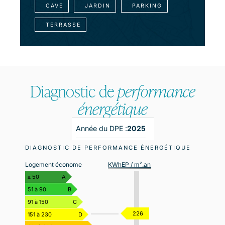
CAVE
JARDIN
PARKING
TERRASSE
Diagnostic de
performance
énergétique
Année du DPE :
2025
DIAGNOSTIC DE PERFORMANCE ÉNERGÉTIQUE
Logement économe
KWhEP / m².an
≤ 50
A
51 à 90
B
91 à 150
C
226
151 à 230
D