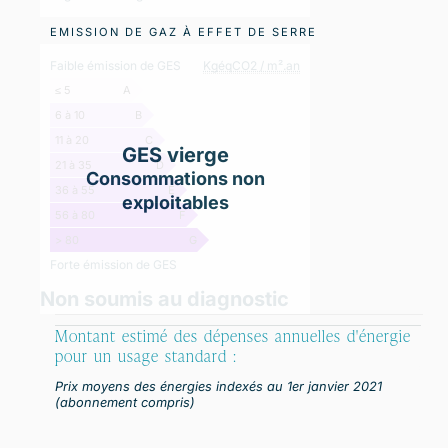
EMISSION DE GAZ À EFFET DE SERRE
Faible émission de GES
KgéqCO2 / m².an
≤ 5
A
6 à 10
B
11 à 20
C
GES vierge
21 à 35
D
Consommations non
36 à 55
E
exploitables
56 à 80
F
> 80
G
Forte émission de GES
Non soumis au diagnostic
Montant estimé des dépenses annuelles d'énergie
pour un usage standard :
Prix moyens des énergies indexés au 1er janvier 2021
(abonnement compris)