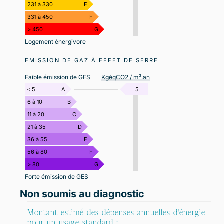
231 à 330
E
331 à 450
F
> 450
G
Logement énergivore
EMISSION DE GAZ À EFFET DE SERRE
Faible émission de GES
KgéqCO2 / m².an
≤ 5
A
5
6 à 10
B
11 à 20
C
21 à 35
D
36 à 55
E
56 à 80
F
> 80
G
Forte émission de GES
Non soumis au diagnostic
Montant estimé des dépenses annuelles d'énergie
pour un usage standard :