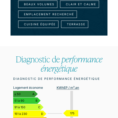
BEAUX VOLUMES
CLAIR ET CALME
EMPLACEMENT RECHERCHÉ
CUISINE ÉQUIPÉE
TERRASSE
Diagnostic de
performance
énergétique
DIAGNOSTIC DE PERFORMANCE ÉNERGÉTIQUE
Logement économe
KWhEP / m².an
≤ 50
A
51 à 90
B
91 à 150
C
175
151 à 230
D