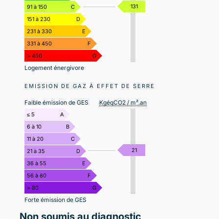
131
91 à 150
C
151 à 230
D
231 à 330
E
331 à 450
F
> 450
G
Logement énergivore
EMISSION DE GAZ À EFFET DE SERRE
Faible émission de GES
KgéqCO2 / m².an
≤ 5
A
6 à 10
B
11 à 20
C
21
21 à 35
D
36 à 55
E
56 à 80
F
> 80
G
Forte émission de GES
Non soumis au diagnostic