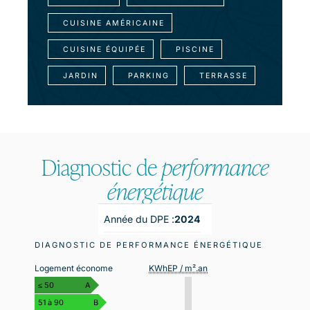
CUISINE AMÉRICAINE
CUISINE ÉQUIPÉE
PISCINE
JARDIN
PARKING
TERRASSE
Diagnostic de
performance
énergétique
Année du DPE :
2024
DIAGNOSTIC DE PERFORMANCE ÉNERGÉTIQUE
Logement économe
KWhEP / m².an
≤ 50
A
51 à 90
B