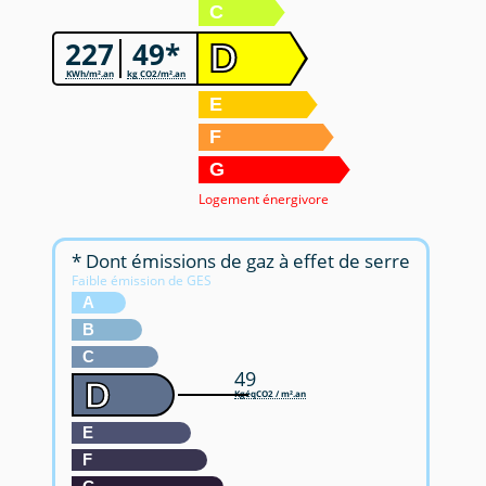
C
227
49*
D
KWh/m².an
kg CO2/m².an
E
F
G
Logement énergivore
* Dont émissions de gaz à effet de serre
Faible émission de GES
A
B
C
49
D
KgéqCO2 / m².an
E
F