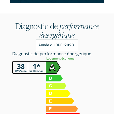
Diagnostic de
performance
énergétique
Année du DPE :
2023
Diagnostic de performance énergétique
Logement économe
38
1*
A
KWh/m².an
kg CO2/m².an
B
C
D
E
F