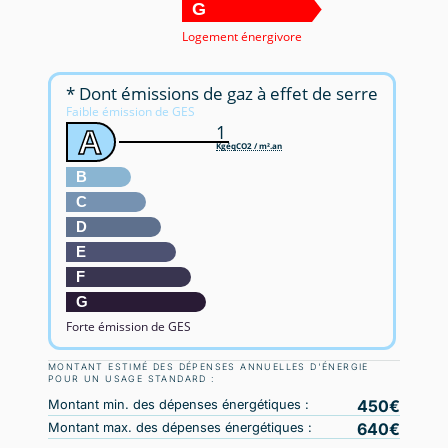
G
Logement énergivore
* Dont émissions de gaz à effet de serre
Faible émission de GES
1
A
KgéqCO2 / m².an
B
C
D
E
F
G
Forte émission de GES
MONTANT ESTIMÉ DES DÉPENSES ANNUELLES D'ÉNERGIE
POUR UN USAGE STANDARD :
450
Montant min. des dépenses énergétiques :
640
Montant max. des dépenses énergétiques :