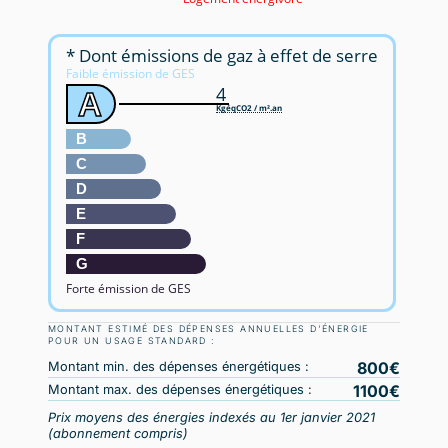
* Dont émissions de gaz à effet de serre
Faible émission de GES
4
A
KgéqCO2 / m².an
B
C
D
E
F
G
Forte émission de GES
MONTANT ESTIMÉ DES DÉPENSES ANNUELLES D'ÉNERGIE
POUR UN USAGE STANDARD :
800
Montant min. des dépenses énergétiques :
1100
Montant max. des dépenses énergétiques :
Prix moyens des énergies indexés au 1er janvier 2021
(abonnement compris)