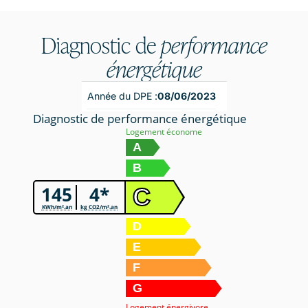
Diagnostic de
performance
énergétique
Année du DPE :
08/06/2023
Diagnostic de performance énergétique
Logement économe
A
B
145
4*
C
KWh/m².an
kg CO2/m².an
D
E
F
G
Logement énergivore